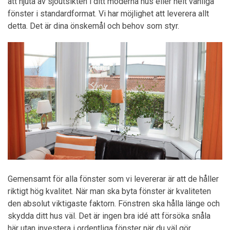
att njuta av sjöutsikten i ditt moderna hus eller helt vanliga
fönster i standardformat. Vi har möjlighet att leverera allt
detta. Det är dina önskemål och behov som styr.
Gemensamt för alla fönster som vi levererar är att de håller
riktigt hög kvalitet. När man ska byta fönster är kvaliteten
den absolut viktigaste faktorn. Fönstren ska hålla länge och
skydda ditt hus väl. Det är ingen bra idé att försöka snåla
här utan investera i ordentliga fönster när du väl gör